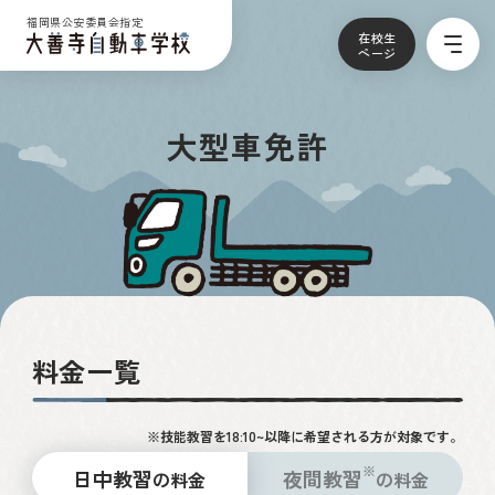
福岡県公安委員会指定
在校生
ページ
大型車免許
料金一覧
※
日中教習
夜間教習
の料金
の料金