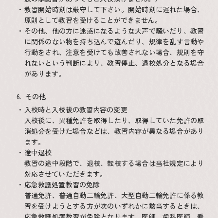
教習開始時刻は厳守して下さい。開始時刻に遅れた場合、
原則として教習を受けることができません。
その他、他の方に迷惑になるような大声で騒いだり、教習
に関係のない物を持ち込んで遊んだり、規律を乱す言動や
行動をされ、注意を受けても改善されない場合、規則を守
れないという判断により、教習停止、退校処分となる場合
があります。
その他
入校時と入校後の教習内容の変更
入校後に、異種免許を取得したり、取得していた免許の取
消処分を受けた場合などは、教習内容が異なる場合があり
ます。
途中退校
教習の途中段階で、退校、転校する場合は当社規定により
対応させていただきます。
応急救護処置教習の免除
普通免許、普通自動二輪免許、大型自動二輪免許に係る教
習を受けようとする方が次のいずれかに該当するときは、
応急救護処置教習が免除となります。医師、歯科医師、看