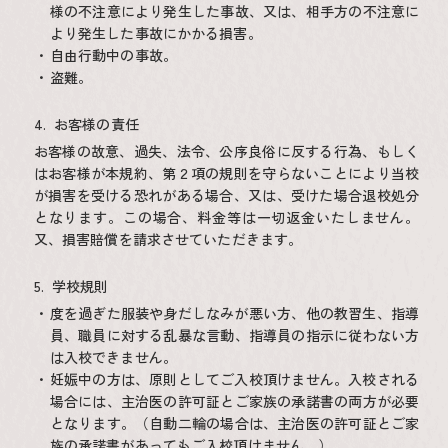
様の不注意により発生した事故、又は、相手方の不注意に
より発生した事故にかかる損害。
自由行動中の事故。
盗難。
お客様の責任
お客様の故意、過失、法令、公序良俗に反する行為、もしく
はお客様が本規約、第２項の規則を守らないことにより当校
が損害を受ける恐れがある場合、又は、受けた場合退校処分
となります。この場合、料金等は一切返金いたしません。
又、損害賠償を請求させていただきます。
学校規則
度を過ぎた服装や身だしなみが悪い方、他の教習生、指導
員、職員に対する乱暴な言動、指導員の指示に従わない方
は入校できません。
妊娠中の方は、原則としてご入校頂けません。入校される
場合には、主治医の許可証とご家族の承諾書の両方が必要
となります。（自動二輪の場合は、主治医の許可証とご家
族の承諾書があってもご入校頂けません。）