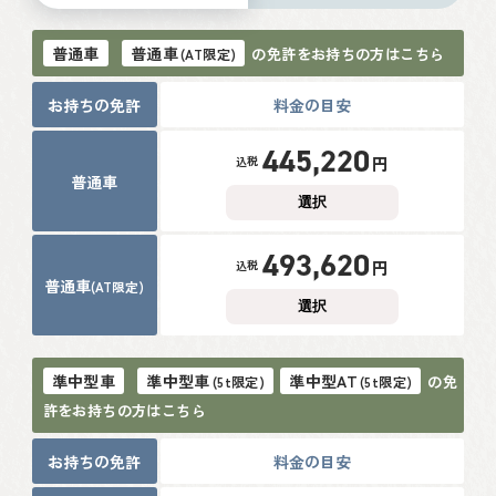
普通車
普通車
の免許をお持ちの方はこちら
(AT限定)
お持ちの免許
料金の目安
445,220
円
税込
普通車
選択
493,620
円
税込
普通車
(AT限定)
選択
準中型車
準中型車
準中型AT
の免
(5t限定)
(5t限定)
許をお持ちの方はこちら
お持ちの免許
料金の目安