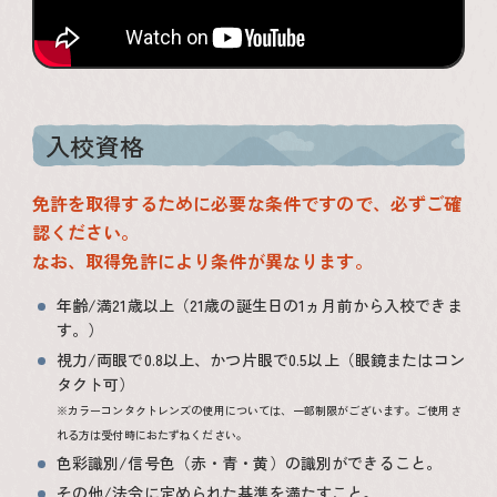
入校資格
免許を取得するために必要な条件ですので、必ずご確
認ください。
なお、取得免許により条件が異なります。
年齢/満21歳以上（21歳の誕生日の1ヵ月前から入校できま
す。）
視力/両眼で0.8以上、かつ片眼で0.5以上（眼鏡またはコン
タクト可）
※カラーコンタクトレンズの使用については、一部制限がございます。ご使用さ
れる方は受付時におたずねください。
色彩識別/信号色（赤・青・黄）の識別ができること。
その他/法令に定められた基準を満たすこと。