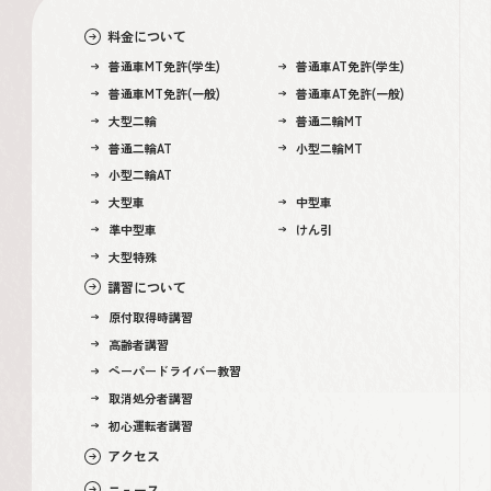
料金について
普通車MT免許(学生)
普通車AT免許(学生)
普通車MT免許(一般)
普通車AT免許(一般)
大型二輪
普通二輪MT
普通二輪AT
小型二輪MT
小型二輪AT
大型車
中型車
準中型車
けん引
大型特殊
講習について
原付取得時講習
高齢者講習
ペーパードライバー教習
取消処分者講習
初心運転者講習
アクセス
ニュース