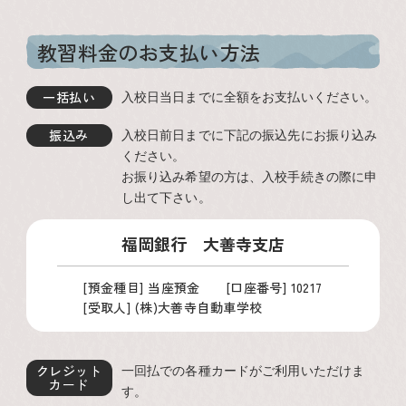
教習料金のお支払い方法
一括払い
入校日当日までに全額をお支払いください。
振込み
入校日前日までに下記の振込先にお振り込み
ください。
お振り込み希望の方は、入校手続きの際に申
し出て下さい。
福岡銀行 大善寺支店
[預金種目] 当座預金 [口座番号] 10217
[受取人] (株)大善寺自動車学校
クレジット
一回払での各種カードがご利用いただけま
カード
す。