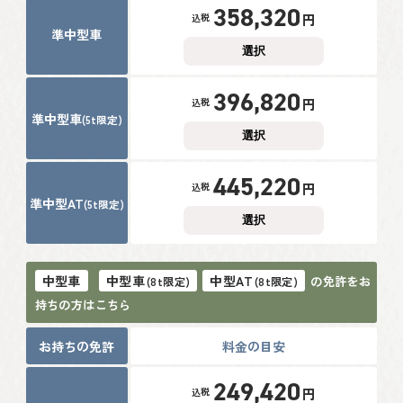
358,320
円
税込
準中型車
選択
396,820
円
税込
準中型車
(5t限定)
選択
445,220
円
税込
準中型AT
(5t限定)
選択
中型車
中型車
中型AT
の免許をお
(8t限定)
(8t限定)
持ちの方はこちら
お持ちの免許
料金の目安
249,420
円
税込