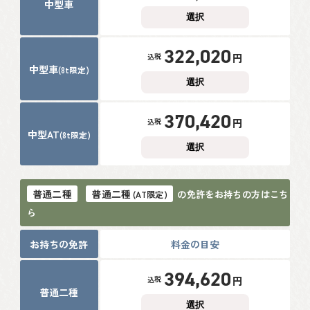
中型車
選択
322,020
円
税込
中型車
(8t限定)
選択
370,420
円
税込
中型AT
(8t限定)
選択
普通二種
普通二種
の免許をお持ちの方はこち
(AT限定)
ら
お持ちの免許
料金の目安
394,620
円
税込
普通二種
選択