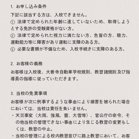
お申し込み条件
下記に該当する方は、入校できません。
法律で定められた年齢に達していないため、取得しよう
とする免許の受験資格がない方。
法律で定められた視力に満たない方、色盲の方、聴力、
運動能力等に障害があり運転に支障のある方。
必要な書類が不備なため、入校手続きに支障のある方。
お客様の義務
お客様は入校後、大善寺自動車学校規則、教習諸規則及び指
導員の指導に従っていただきます。
当校の免責事項
お客様が次に例事するような事由により損害を被られた場合
においては、当校は責任を負いません。
天災事変（大雨、強風、雷、大雪等）、官公庁の命令、そ
の他当校の管理できない事由により生じる教習の変更もし
くは、教習の中止。
当校の管理による校内教習並びに路上教習において、お客