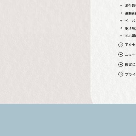
原付取
高齢者
ペーパ
取消処
初心運
アクセ
ニュー
教習に
プライ
Copyright © 2023 Daizenji-School All Rights Reserved.