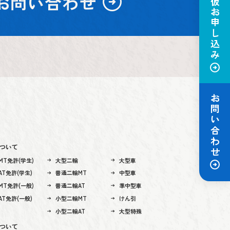
お問い合わせ
仮お申し込み
お問い合わせ
ついて
MT免許(学生)
大型二輪
大型車
T免許(学生)
普通二輪MT
中型車
MT免許(一般)
普通二輪AT
準中型車
T免許(一般)
小型二輪MT
けん引
小型二輪AT
大型特殊
ついて