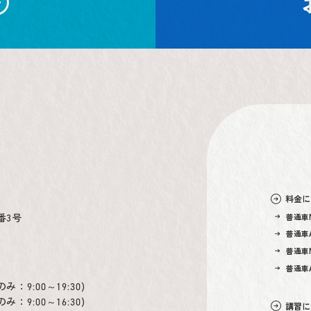
料金に
番3号
普通車
普通車A
普通車
普通車A
のみ：
)
9:00～19:30
のみ：
)
9:00～16:30
講習に