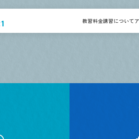
教習料金
講習について
21
普通車MT免許
大型二輪
原付取得時講習
大型車
学生
普通車AT免許
普通二輪MT
高齢者講習
中型車
学生
普通車MT免許
普通二輪AT
ペーパー
ドライバー教習
準中型車
一般
普通車AT免許
小型二輪MT
取消処分者講習
けん引
一般
小型二輪AT
初心運転者講習
大型特殊