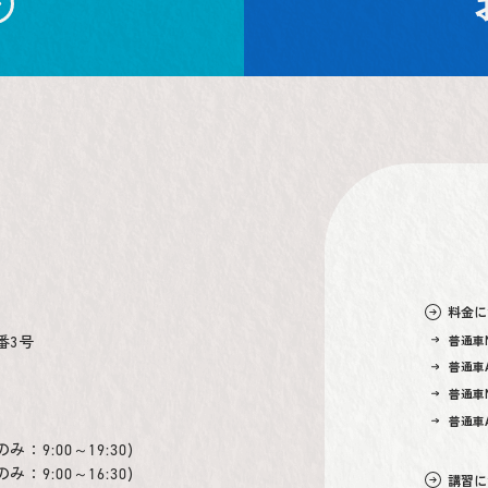
料金に
番3号
普通車
普通車A
普通車
普通車A
のみ：
)
9:00～19:30
のみ：
)
9:00～16:30
講習に