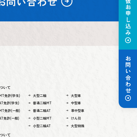
お問い合わせ
仮お申し込み
お問い合わせ
ついて
MT免許(学生)
大型二輪
大型車
T免許(学生)
普通二輪MT
中型車
MT免許(一般)
普通二輪AT
準中型車
T免許(一般)
小型二輪MT
けん引
小型二輪AT
大型特殊
ついて