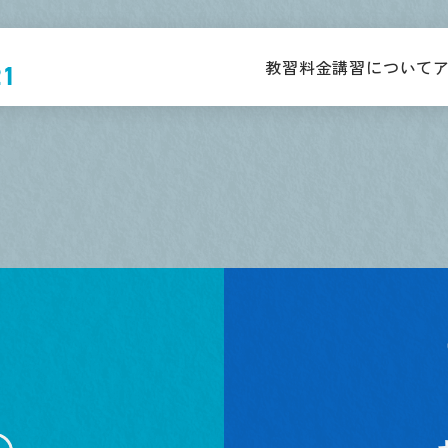
教習料金
講習について
21
普通車MT免許
大型二輪
原付取得時講習
大型車
学生
普通車AT免許
普通二輪MT
高齢者講習
中型車
学生
普通車MT免許
普通二輪AT
ペーパー
ドライバー教習
準中型車
一般
普通車AT免許
小型二輪MT
取消処分者講習
けん引
一般
小型二輪AT
初心運転者講習
大型特殊