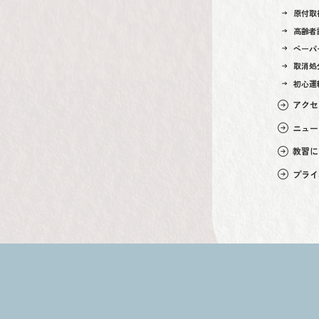
原付取
高齢者
ペーパ
取消処
初心運
アクセ
ニュー
教習に
プライ
Copyright © 2023 Daizenji-School All Rights Reserved.