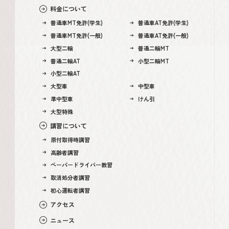
料金について
普通車MT免許(学生)
普通車AT免許(学生)
普通車MT免許(一般)
普通車AT免許(一般)
大型二輪
普通二輪MT
普通二輪AT
小型二輪MT
小型二輪AT
大型車
中型車
準中型車
けん引
大型特殊
講習について
原付取得時講習
高齢者講習
ペーパードライバー教習
取消処分者講習
初心運転者講習
アクセス
ニュース